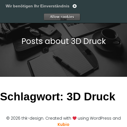
Wir benötigen Ihr Einverständnis
thk-design
A
llow
Posts about 3D Druck
Schlagwort:
3D Druck
© 2026 thk-design. Created with
using WordPress and
Kubio