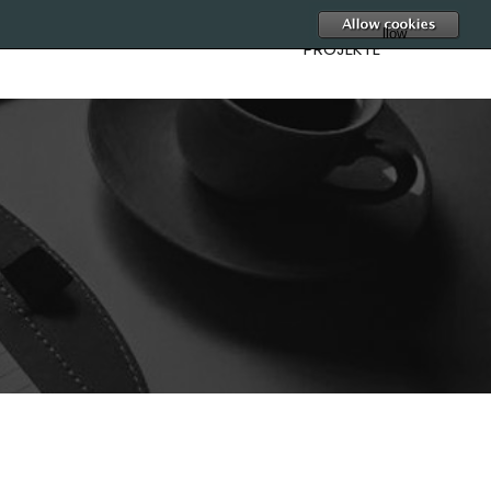
A
llow
PROJEKTE