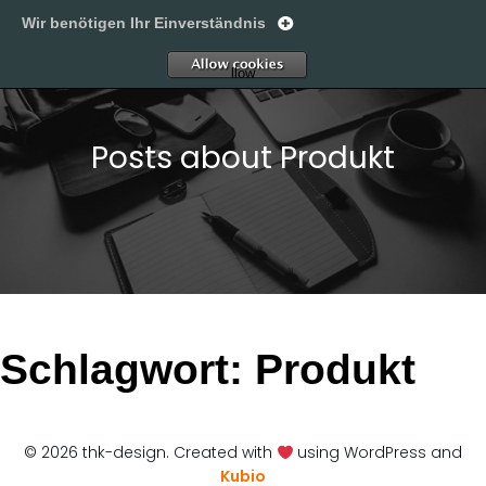
Wir benötigen Ihr Einverständnis
thk-design
A
llow
Posts about Produkt
Schlagwort:
Produkt
© 2026 thk-design. Created with
using WordPress and
Kubio